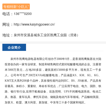
专精特新“小巨人”
电话：
136****0200
网址：
http://www.kaiyingpower.cn/
地址：
泉州市安溪县城东工业区凯鹰工业园（涝港）
企业简介
泉州市凯鹰电源电器有限公司创办于2000年9月，是香港凯鹰集团在大陆
投资创办的一家专业研发、制造和销售阀控式密封铅酸蓄电池的企业。注册资
本5000万美元，占地260多亩，建筑面积150000多平方米，现有员工一千多
人。公司年可生产200万KVAh铅酸蓄电池，产品涵盖KS、KM、KL、KG、
KMT五大系列200多个品种，其各项性能均达到IEC、BS、JIS标准。产品具有
容量高、体积小、重量轻、寿命长等优点，广泛应用于电信、电力、国防、铁
路、银行等行业,应用于船舶设备、应急照明、UPS不间断电源系统、电动工
具、衡器、童车玩具、摩托车启动、储能及电动汽车等领域。产品畅销美国、
加拿大、欧盟、澳大利亚、新加坡、中东等三十多个国家和地区。