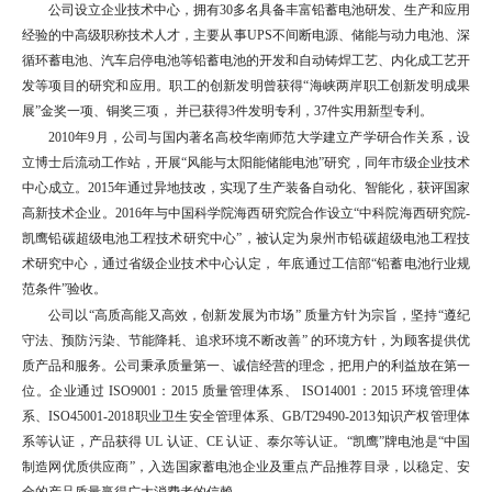
公司设立企业技术中心，拥有30多名具备丰富铅蓄电池研发、生产和应用
经验的中高级职称技术人才，主要从事UPS不间断电源、储能与动力电池、深
循环蓄电池、汽车启停电池等铅蓄电池的开发和自动铸焊工艺、内化成工艺开
发等项目的研究和应用。职工的创新发明曾获得“海峡两岸职工创新发明成果
展”金奖一项、铜奖三项， 并已获得3件发明专利，37件实用新型专利。
2010年9月，公司与国内著名高校华南师范大学建立产学研合作关系，设
立博士后流动工作站，开展“风能与太阳能储能电池”研究，同年市级企业技术
中心成立。2015年通过异地技改，实现了生产装备自动化、智能化，获评国家
高新技术企业。2016年与中国科学院海西研究院合作设立“中科院海西研究院-
凯鹰铅碳超级电池工程技术研究中心”，被认定为泉州市铅碳超级电池工程技
术研究中心，通过省级企业技术中心认定， 年底通过工信部“铅蓄电池行业规
范条件”验收。
公司以“高质高能又高效，创新发展为市场” 质量方针为宗旨，坚持“遵纪
守法、预防污染、节能降耗、追求环境不断改善” 的环境方针，为顾客提供优
质产品和服务。公司秉承质量第一、诚信经营的理念，把用户的利益放在第一
位。企业通过 ISO9001：2015 质量管理体系、 ISO14001：2015 环境管理体
系、ISO45001-2018职业卫生安全管理体系、GB/T29490-2013知识产权管理体
系等认证，产品获得 UL 认证、CE 认证、泰尔等认证。“凯鹰”牌电池是“中国
制造网优质供应商”，入选国家蓄电池企业及重点产品推荐目录，以稳定、安