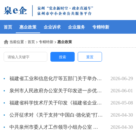
首页
惠企政策
企业诉求
企业服务
专精特新
当前位置：
首页
>
专精特新
>
惠企政策
搜索
重置
福建省工业和信息化厅等五部门关于举办第十一届“创客中国”福建省中小企业创新创业大赛暨第九届“创响福建”大赛的通知
2026-06-29
泉州市人民政府办公室关于印发进一步优化生育支持政策推动建设生育友好型社会若干措施的通知（泉政办规〔2026〕1号）
2026-06-01
福建省科学技术厅关于印发《福建省企业研发准备金制度实施工作指引（试行）》的通知（闽科资〔2026〕1号）
2026-05-08
公开征求对《关于支持“中国白·德化瓷”打造千亿级产业集群的若干措施 （2026-2029年）》的意见（2026-04-30）
2026-04-30
中共泉州市委人才工作领导小组办公室 中共泉州市委军民融合发展委员会办公室 泉州市科学技术局 泉州市教育局 泉州市卫生健康委员会关于申报第九批泉州市引进高层次人才团队的通知（泉科〔2026〕39号）
2026-04-30